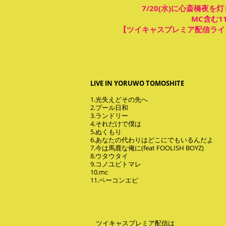
7/20(水)に心斎橋夜
MC含む
【ツイキャスプレミア配信ライ
LIVE IN YORUWO TOMOSHITE
1.光失えどその先へ
2.プール日和
3.ランドリー
4.それだけで僕は
5.ぬくもり
6.あなたの代わりはどこにでもいるんだよ
7.今は馬鹿な俺に(feat FOOLISH BOYZ)
8.ウタウタイ
9.コノユビトマレ
10.mc
11.ベーコンエピ
ツイキャスプレミア配信は