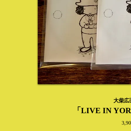
大柴広己 
「​LIVE IN Y
​3,